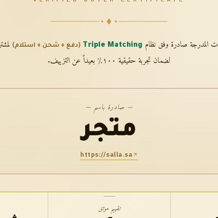
VERIFIED BUYER CERTIFICATE
مات المدرجة صادرة وفق نظام
لمشت
Triple Matching
(دفع + شحن + استلام)
لضمان تجربة حقيقية ١٠٠٪ بعيداً عن التزييف.
— صادرة باسم —
متجر
https://salla.sa
تقييم موثق