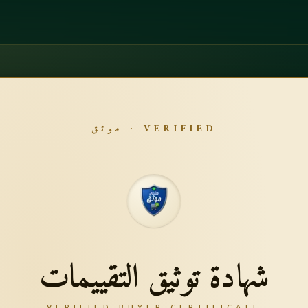
VERIFIED · موثق
شهادة توثيق التقييمات