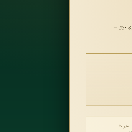
ري موثق —
عضو منذ