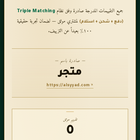
جميع التقييمات المدرجة صادرة وفق نظام
Triple Matching
لمشتري موثق — لضمان تجربة حقيقية
(دفع + شحن + استلام)
١٠٠٪ بعيداً عن التزييف.
— صادرة باسم —
متجر
https://alsyyad.com
تقييم موثق
0