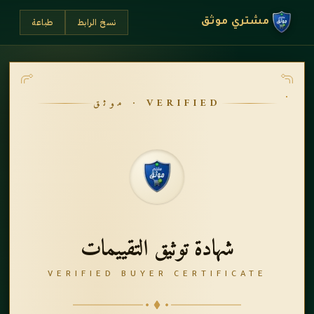
نسخ الرابط
طباعة
مشتري موثق
VERIFIED · موثق
شهادة توثيق التقييمات
VERIFIED BUYER CERTIFICATE