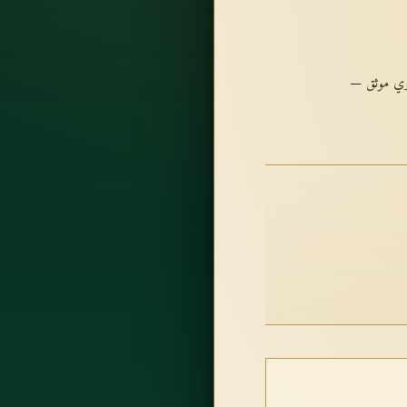
ري موثق —