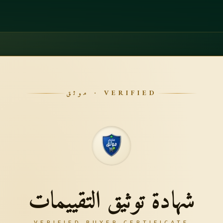
VERIFIED · موثق
شهادة توثيق التقييمات