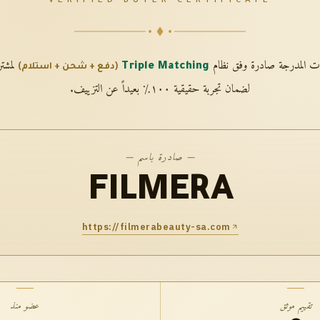
VERIFIED BUYER CERTIFICATE
مات المدرجة صادرة وفق نظام
لمشت
Triple Matching
(دفع + شحن + استلام)
لضمان تجربة حقيقية ١٠٠٪ بعيداً عن التزييف.
— صادرة باسم —
FILMERA
https://filmerabeauty-sa.com
تقييم موثق
عضو منذ